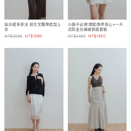
設計感多穿法 前交叉飄帶造型上
小個子必買!開釦馬甲背心×一片
衣
式防走光褲裙質感套裝
2085
1980
2480
1850