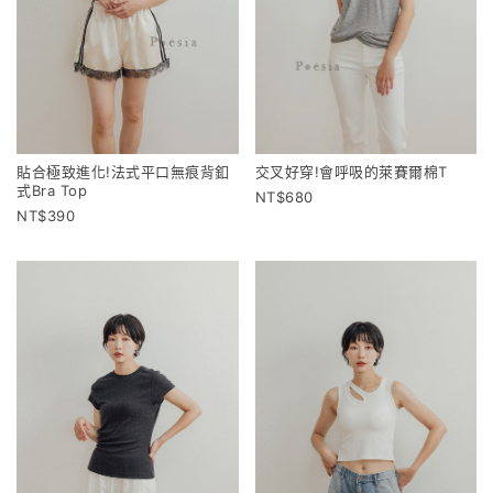
貼合極致進化!法式平口無痕背釦
交叉好穿!會呼吸的萊賽爾棉T
式Bra Top
680
390