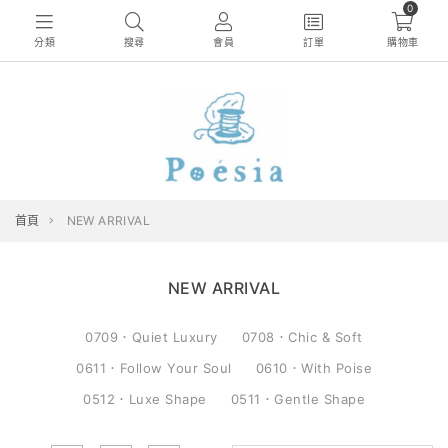
0
分類
搜尋
會員
訂單
購物車
首頁
NEW ARRIVAL
NEW ARRIVAL
0709．Quiet Luxury
0708．Chic & Soft
0611．Follow Your Soul
0610．With Poise
0512．Luxe Shape
0511．Gentle Shape