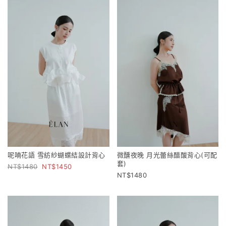
呢喃花語 雪紡紗蝴蝶結設計背心
微醺夜晚 月光蕾絲醋酸背心(可配
套)
1480
1450
1480