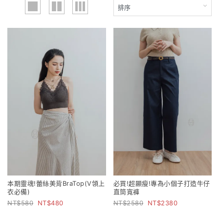
本期靈魂!蕾絲美背BraTop(V領上
必買!超顯瘦!專為小個子打造牛仔
衣必備)
直筒寬褲
580
480
2580
2380