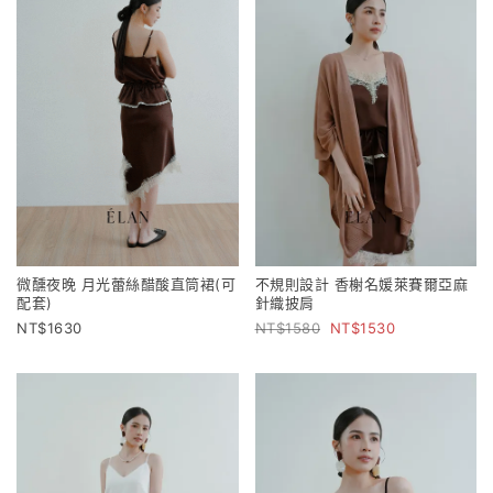
微醺夜晚 月光蕾絲醋酸直筒裙(可
不規則設計 香榭名媛萊賽爾亞麻
配套)
針織披肩
1630
1580
1530