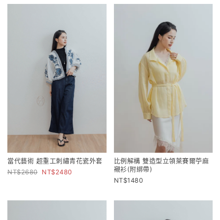
當代藝術 超重工刺繡青花瓷外套
比例解構 雙造型立領萊賽爾苧麻
襯衫(附綁帶)
2680
2480
1480