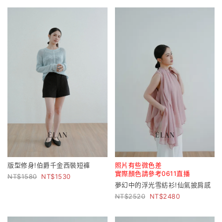
版型修身!伯爵千金西裝短褲
照片有些微色差
實際顏色請參考0611直播
1580
1530
夢幻中的浮光雪紡衫!仙氣披肩感
2520
2480