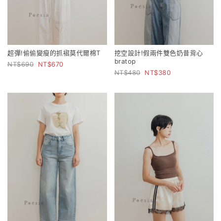
超彈!偷偷變瘦的抓褶莫代爾棉T
挖空設計!假兩件雙色奶昔背心
bratop
690
670
480
380