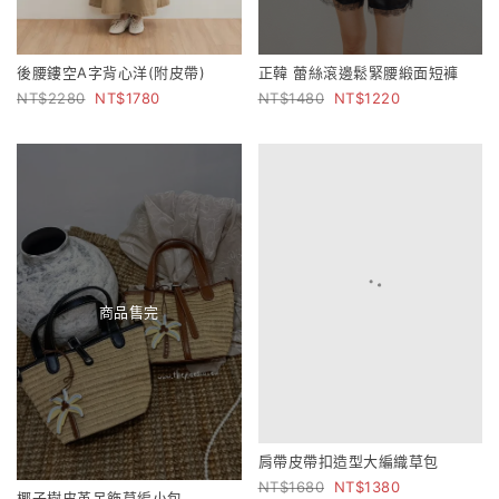
後腰鏤空A字背心洋(附皮帶)
正韓 蕾絲滾邊鬆緊腰緞面短褲
2280
1780
1480
1220
商品售完
肩帶皮帶扣造型大編織草包
1680
1380
椰子樹皮革吊飾草編小包