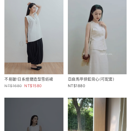
不易皺!日系燈籠造型雪紡裙
亞麻馬甲排釦背心(可配套)
1680
1580
1880