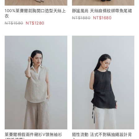
100%萊賽爾前胸開口造型天絲上
靜謐風尚 天絲麻條紋綁帶魚尾裙
衣
1880
1680
1580
1280
萊賽爾棉假兩件襯衫V領無袖衫
隨性流動 法式不對稱抽繩設計背