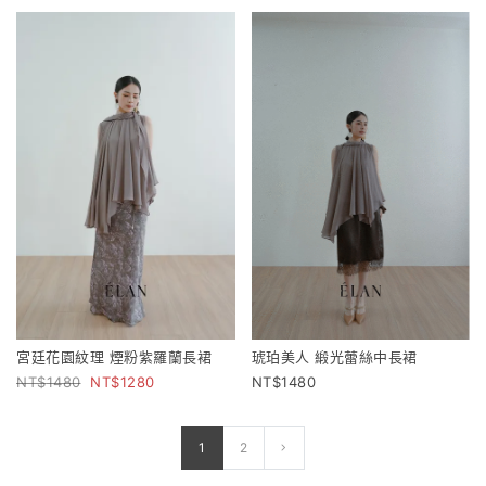
宮廷花園紋理 煙粉紫羅蘭長裙
琥珀美人 緞光蕾絲中長裙
1480
1280
1480
1
2