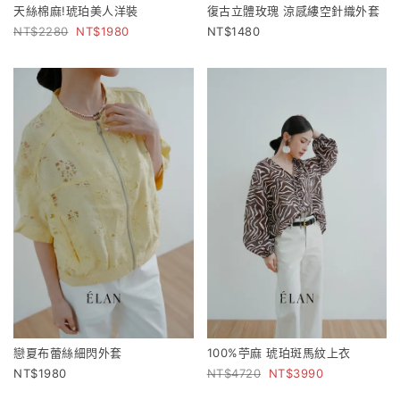
天絲棉麻!琥珀美人洋裝
復古立體玫瑰 涼感縷空針織外套
2280
1980
1480
戀夏布蕾絲細閃外套
100%苧麻 琥珀斑馬紋上衣
1980
4720
3990