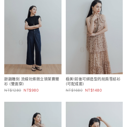
餘韻雕刻 流線坑條微立領萊賽爾
極美!前後可綁造型的削肩雪紡衫
衫 (雙面穿)
(可配成套)
1280
980
1680
1480