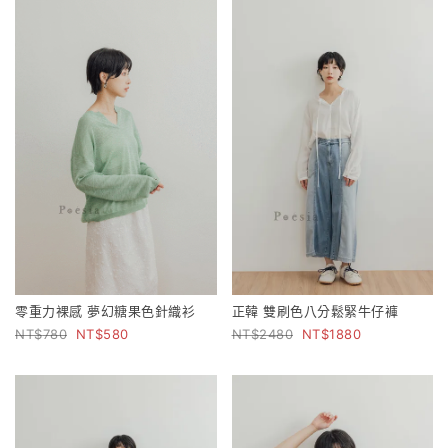
零重力裸感 夢幻糖果色針織衫
正韓 雙刷色八分鬆緊牛仔褲
780
580
2480
1880