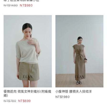
1480
980
優雅遮肉 微風女神針織衫(附編織
小腹神隱 腰精夫人扭結洋
繩)
1980
780
699