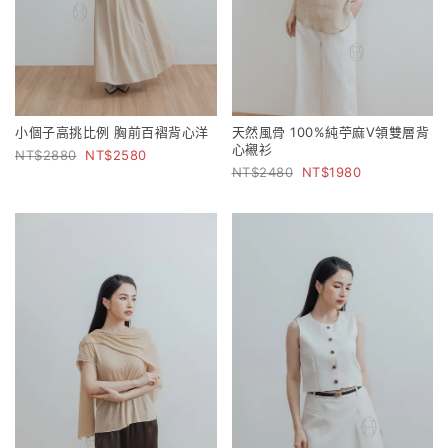
小個子高挑比例 胸前百褶背心洋
天然風骨 100%純苧麻V領雙層背
心襯衫
2880
2580
2480
1980