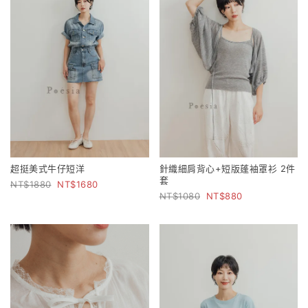
超挺美式牛仔短洋
針織細肩背心+短版蓬袖罩衫 2件
套
1880
1680
1080
880