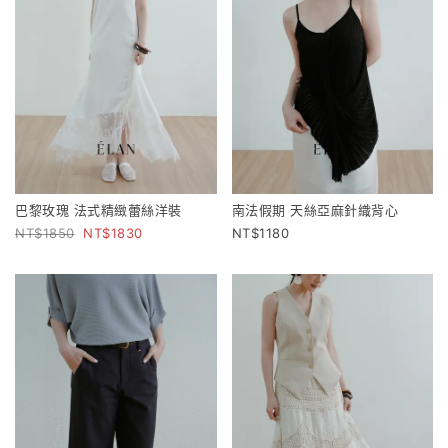
巴黎玫瑰 法式精緻蕾絲洋裝
南法假期 天絲亞麻針織背心
1850
1830
1180