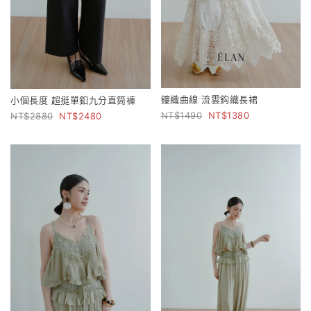
鏤織曲線 流雲鈎織長裙
小個長度 超挺單釦九分直筒褲
1490
1380
2880
2480