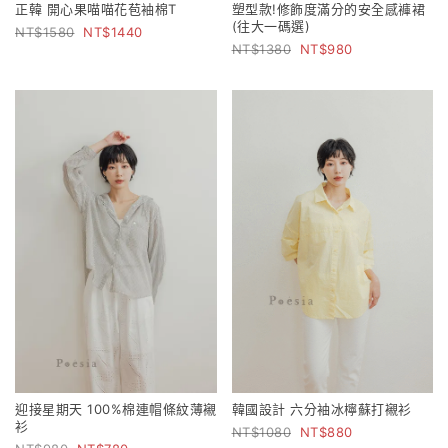
正韓 開心果喵喵花苞袖棉T
塑型款!修飾度滿分的安全感褲裙
(往大一碼選)
1580
1440
1380
980
迎接星期天 100%棉連帽條紋薄襯
韓國設計 六分袖冰檸蘇打襯衫
衫
1080
880