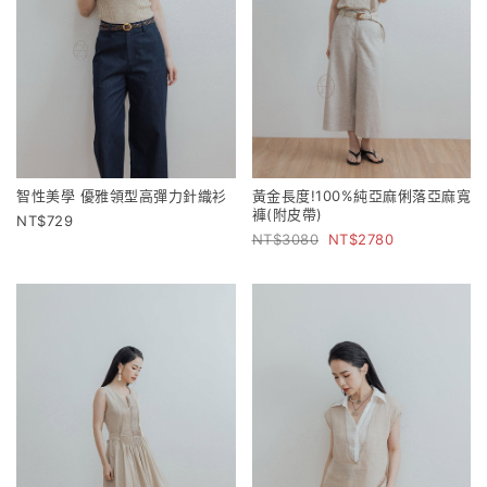
智性美學 優雅領型高彈力針織衫
黃金長度!100%純亞麻俐落亞麻寬
褲(附皮帶)
729
3080
2780