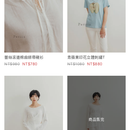
蕾絲滾邊棉麻綁帶襯衫
青蘋果印花立體刺繡T
980
780
1080
880
商品售完