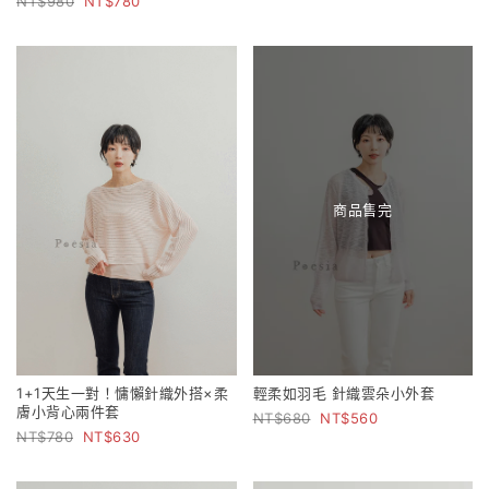
980
780
商品售完
1+1天生一對！慵懶針織外搭×柔
輕柔如羽毛 針織雲朵小外套
膚小背心兩件套
680
560
780
630