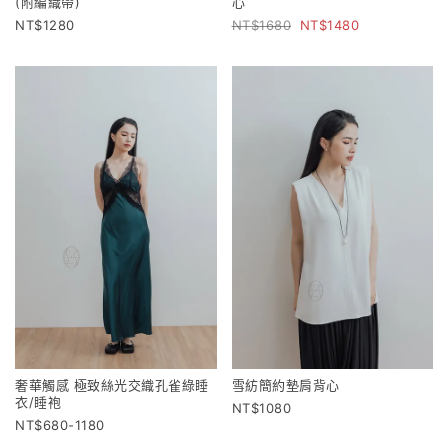
(附編織帶)
心
1280
1680
1480
奢華觸感 極致絲光交織孔雀綠睡
雪紡簡約墊肩背心
衣/睡袍
1080
680-1180