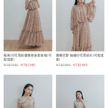
極美!印花雪紡優雅修身鬆傘裙(可
慵懶巴黎 抽繩印花雪紡衫(可配成
配成套)
套)
2580
2380
2680
2480