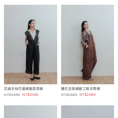
亞麻天絲花邊褲腳直筒褲
雕花反摺褲腳工裝吊帶褲
2480
2080
2880
2680