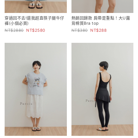
穿過回不去!還我超直筷子腿牛仔
熱銷回歸款 肩帶是重點！大U露
褲(小個必買)
背棉質Bra top
2880
2580
380
288