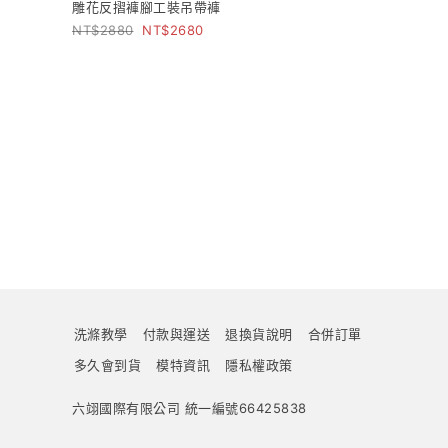
雕花反摺褲腳工裝吊帶褲
2880
2680
洗滌教學
付款與運送
退換貨說明
合併訂單
多久會到貨
模特資訊
隱私權政策
六翊國際有限公司 統一編號66425838