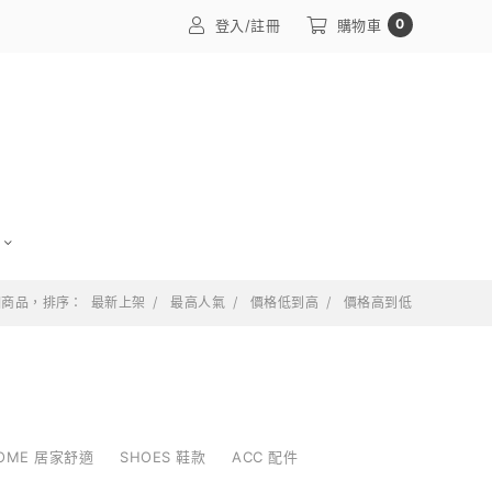
0
登入/註冊
購物車
 個商品，排序：
最新上架
最高人氣
價格低到高
價格高到低
OME 居家舒適
SHOES 鞋款
ACC 配件