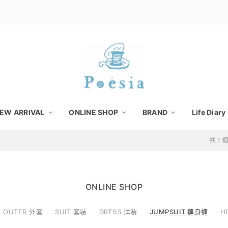
EW ARRIVAL
ONLINE SHOP
BRAND
Life Diary
共 1
ONLINE SHOP
OUTER 外套
SUIT 套裝
DRESS 洋裝
JUMPSUIT 連身褲
H