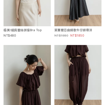
極美!細肩蕾絲拼接Bra Top
萊賽爾亞麻綿軟牛仔綁帶洋
480
1980
1850