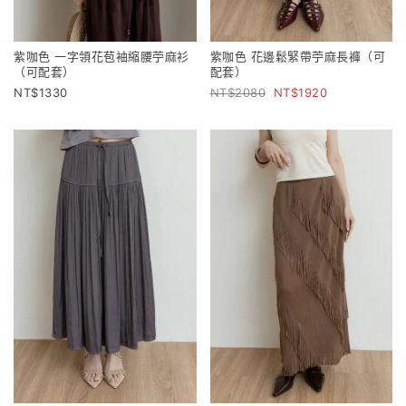
紫咖色 一字領花苞袖縮腰苧麻衫
紫咖色 花邊鬆緊帶苧麻長褲（可
（可配套）
配套）
1330
2080
1920