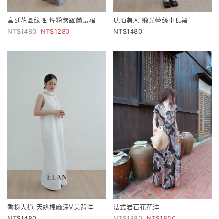
宮廷花園紋理 煙粉紫羅蘭長裙
琥珀美人 緞光蕾絲中長裙
1480
1280
1480
香榭大道 天絲棉麻深V美背洋
法式岩石花花洋
1480
1880
1850