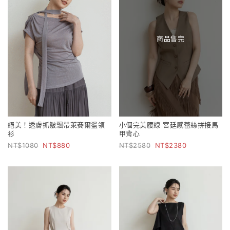
商品售完
絕美！透膚抓皺飄帶萊賽爾盪領
小個完美腰線 宮廷感蕾絲拼接馬
衫
甲背心
1080
880
2580
2380