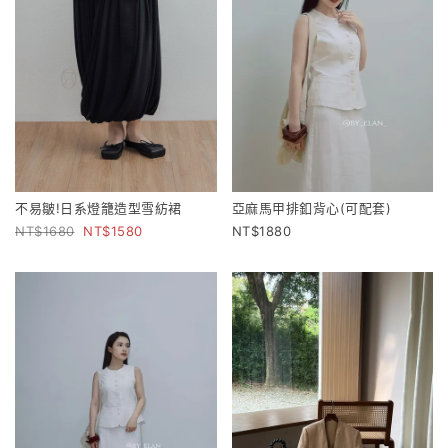
不易皺!日系燈籠造型雪紡裙
亞麻馬甲排釦背心(可配套)
1680
1580
1880