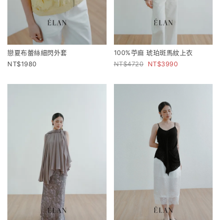
戀夏布蕾絲細閃外套
100%苧麻 琥珀斑馬紋上衣
1980
4720
3990