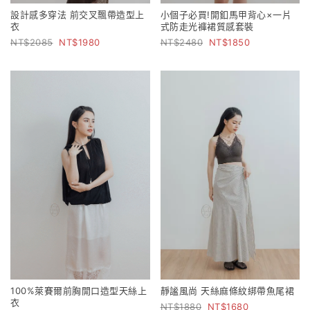
設計感多穿法 前交叉飄帶造型上
小個子必買!開釦馬甲背心×一片
衣
式防走光褲裙質感套裝
2085
1980
2480
1850
100%萊賽爾前胸開口造型天絲上
靜謐風尚 天絲麻條紋綁帶魚尾裙
衣
1880
1680