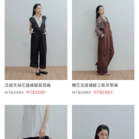
亞麻天絲花邊褲腳直筒褲
雕花反摺褲腳工裝吊帶褲
2480
2080
2880
2680