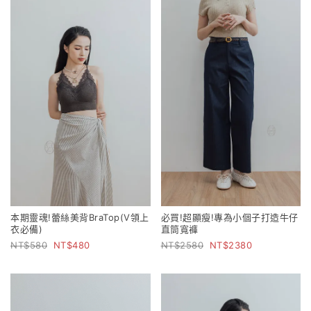
本期靈魂!蕾絲美背BraTop(V領上
必買!超顯瘦!專為小個子打造牛仔
衣必備)
直筒寬褲
580
480
2580
2380