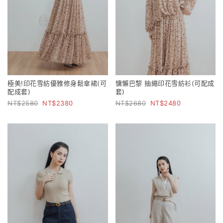
極美!印花雪紡優雅修身鬆傘裙(可
慵懶巴黎 抽繩印花雪紡衫(可配成
配成套)
套)
2580
2380
2680
2480