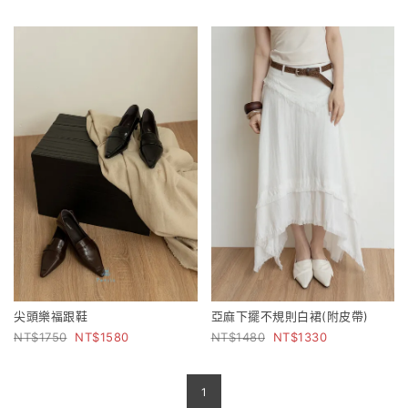
尖頭樂福跟鞋
亞麻下擺不規則白裙(附皮帶)
1750
1580
1480
1330
1