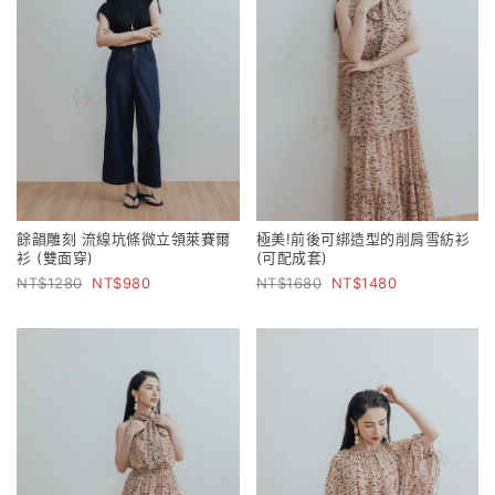
餘韻雕刻 流線坑條微立領萊賽爾
極美!前後可綁造型的削肩雪紡衫
衫 (雙面穿)
(可配成套)
1280
980
1680
1480