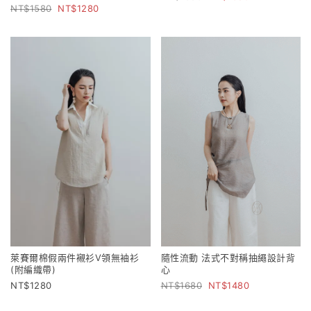
1580
1280
萊賽爾棉假兩件襯衫V領無袖衫
隨性流動 法式不對稱抽繩設計背
(附編織帶)
心
1280
1680
1480