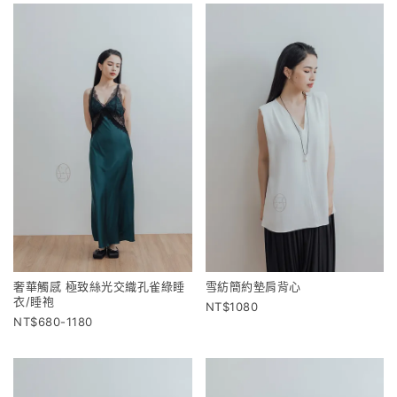
奢華觸感 極致絲光交織孔雀綠睡
雪紡簡約墊肩背心
衣/睡袍
1080
680-1180