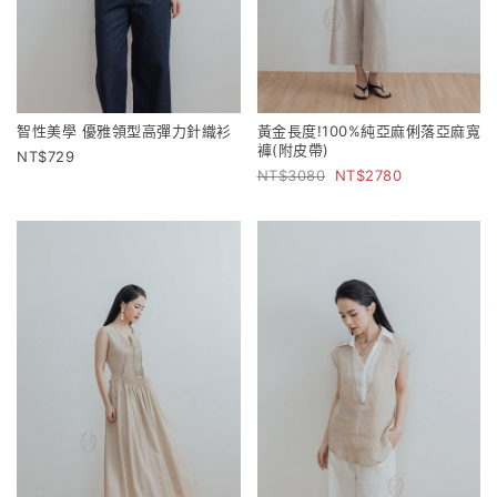
智性美學 優雅領型高彈力針織衫
黃金長度!100%純亞麻俐落亞麻寬
褲(附皮帶)
729
3080
2780