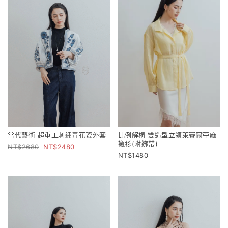
當代藝術 超重工刺繡青花瓷外套
比例解構 雙造型立領萊賽爾苧麻
襯衫(附綁帶)
2680
2480
1480