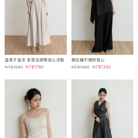
溫柔千金洋 多穿法綁帶背心洋裝
側拉鍊不規則背心
1980
1780
1580
1330