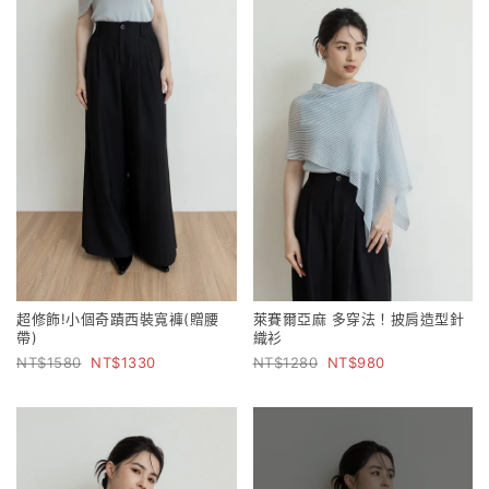
超修飾!小個奇蹟西裝寬褲(贈腰
萊賽爾亞麻 多穿法！披肩造型針
帶)
織衫
1580
1330
1280
980