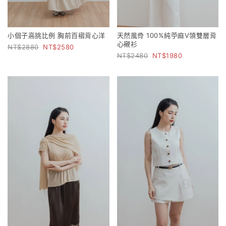
小個子高挑比例 胸前百褶背心洋
天然風骨 100%純苧麻V領雙層背
心襯衫
2880
2580
2480
1980