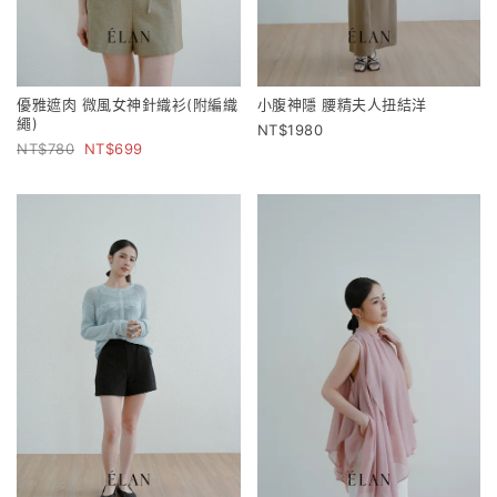
優雅遮肉 微風女神針織衫(附編織
小腹神隱 腰精夫人扭結洋
繩)
1980
780
699