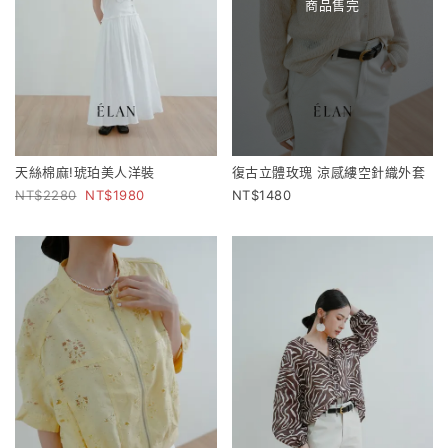
商品售完
天絲棉麻!琥珀美人洋裝
復古立體玫瑰 涼感縷空針織外套
2280
1980
1480