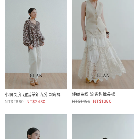
鏤織曲線 流雲鈎織長裙
小個長度 超挺單釦九分直筒褲
1490
1380
2880
2480