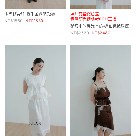
版型修身!伯爵千金西裝短褲
照片有些微色差
實際顏色請參考0611直播
1580
1530
夢幻中的浮光雪紡衫!仙氣披肩感
2520
2480