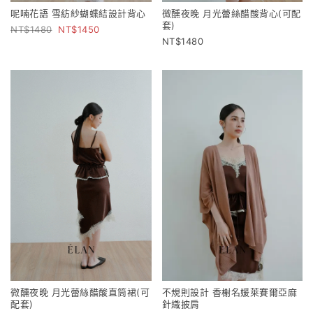
呢喃花語 雪紡紗蝴蝶結設計背心
微醺夜晚 月光蕾絲醋酸背心(可配
套)
1480
1450
1480
微醺夜晚 月光蕾絲醋酸直筒裙(可
不規則設計 香榭名媛萊賽爾亞麻
配套)
針織披肩