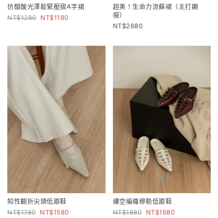
仿醋酸光澤鬆緊壓摺A字裙
超美！生命力流蘇裙（主打顯
瘦）
1280
1180
2680
知性翻折尖頭低跟鞋
縷空編織穆勒低跟鞋
1780
1580
1880
1680