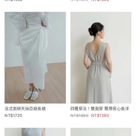
法式測綁天絲亞麻長裙
四種穿法！雙面穿 飄帶背心長洋
1720
1880
1580