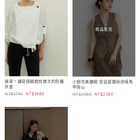
商品售完
兩穿！讓穿搭瞬間有層次的防曬
小個完美腰線 宮廷感蕾絲拼接馬
外套
甲背心
1780
1680
2580
2380