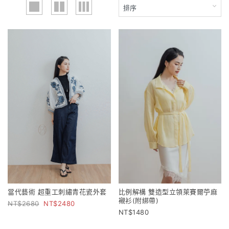
當代藝術 超重工刺繡青花瓷外套
比例解構 雙造型立領萊賽爾苧麻
襯衫(附綁帶)
2680
2480
1480