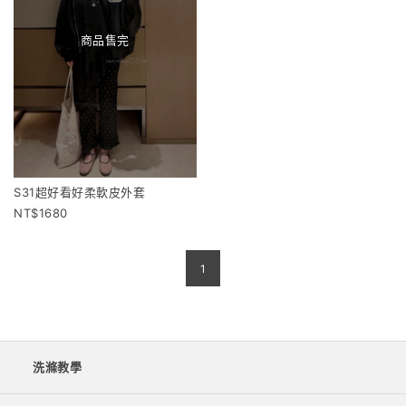
商品售完
S31超好看好柔軟皮外套
1680
1
洗滌教學