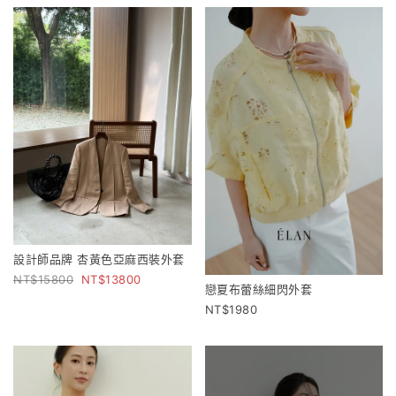
設計師品牌 杏黃色亞麻西裝外套
15800
13800
戀夏布蕾絲細閃外套
1980