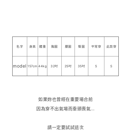
名字
身高
體重
胸圍
腰圍
臀圍
平常穿
此款穿
model
157cm
44kg
32吋
25吋
35吋
S
S
如果妳也曾經在重要場合前
因為穿不出氣場而垂頭喪氣...
請一定要試試這次