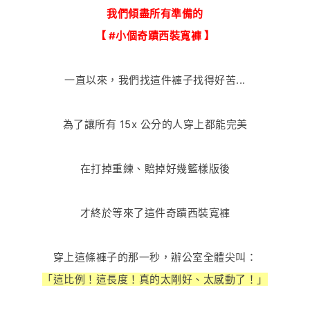
我們傾盡所有準備的
【 #小個奇蹟西裝寬褲 】
一直以來，我們找這件褲子找得好苦...
為了讓所有 15x 公分的人穿上都能完美
在打掉重練、賠掉好幾籃樣版後
才終於等來了這件奇蹟西裝寬褲
穿上這條褲子的那一秒，辦公室全體尖叫：
「這比例！這長度！真的太剛好、太感動了！」