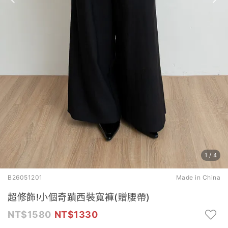
1
/
4
B26051201
Made in China
超修飾!小個奇蹟西裝寬褲(贈腰帶)
1580
1330