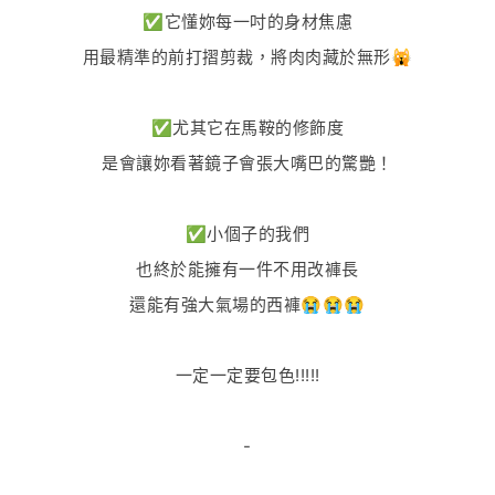
✅它懂妳每一吋的身材焦慮
用最精準的
前打摺
剪裁，將肉肉藏於無形🙀
✅尤其它在馬鞍的修飾度
是會讓妳看著鏡子會張大嘴巴的驚艷！
✅小個子的我們
也終於能擁有一件不用改褲長
還能有強大氣場的西褲😭😭😭
一定一定要包色!!!!!
-