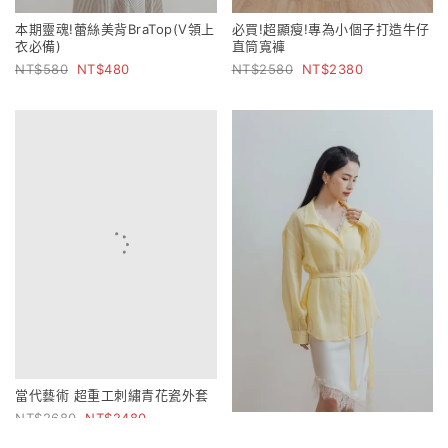
本期靈魂!蕾絲美背BraTop(V領上
必買!超顯瘦!專為小個子打造牛仔
衣必備)
直筒寬褲
580
480
2580
2380
當代藝術 超重工刺繡青花瓷外套
2680
2480
比例解構 雙造型立領萊賽爾苧麻
襯衫(附綁帶)