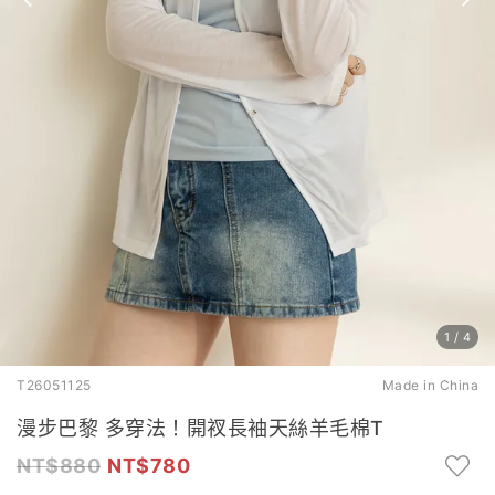
1
/
4
T26051125
Made in China
漫步巴黎 多穿法！開衩長袖天絲羊毛棉T
880
780