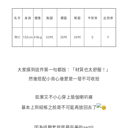
名字
身高
體重
胸圍
腰圍
臀圍
平常穿
此款穿
阿0
152cm
45kg
30吋
25吋
35吋
S
F
大家摸到這件第一句都說：「材質也太舒服！」
然後搭配小背心後更是一發不可收拾
如果又不小心穿上瑜伽喇叭褲
基本上到結帳之前是不可能再放回去了
因為這整套就是最完美的set!!!