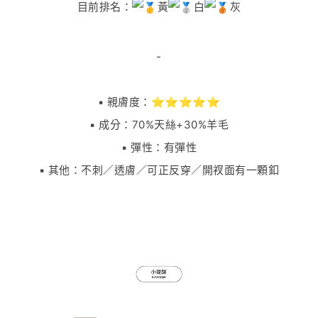
目前排名：
黃
白
灰
-
▪️ 親膚度：⭐⭐⭐⭐⭐
▪️ 成分：70%天絲+30%羊毛
▪️ 彈性：有彈性
▪️ 其他：不刺／透膚／可正反穿／開衩面有一顆釦