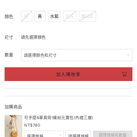
粉
黃
水藍
米灰
番茄紅
顏色
尺寸
請先選擇顏色
數量
加入購物車
加購商品
可手提&單肩背!繽紛元寶包(內裡三層)
780
選擇規格和數量