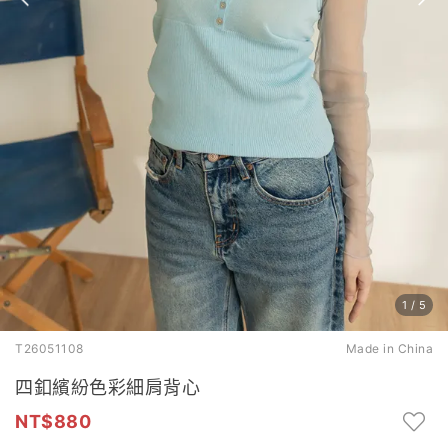
1
/
5
T26051108
Made in China
四釦繽紛色彩細肩背心
880