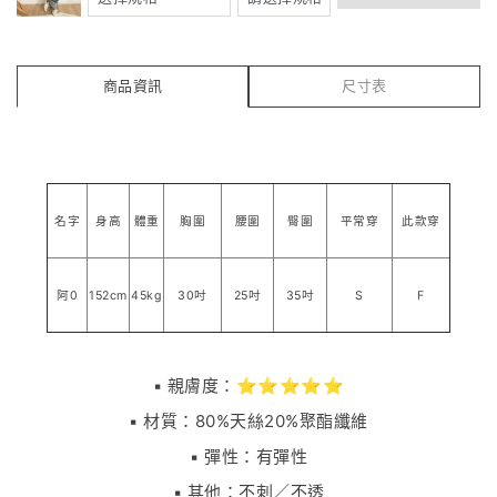
商品資訊
尺寸表
名字
身高
體重
胸圍
腰圍
臀圍
平常穿
此款穿
阿0
152cm
45kg
30吋
25吋
35吋
S
F
▪️ 親膚度：⭐⭐⭐⭐⭐
▪️ 材質：80%天絲20%聚酯纖維
▪️ 彈性：有彈性
▪️ 其他：不刺／不透