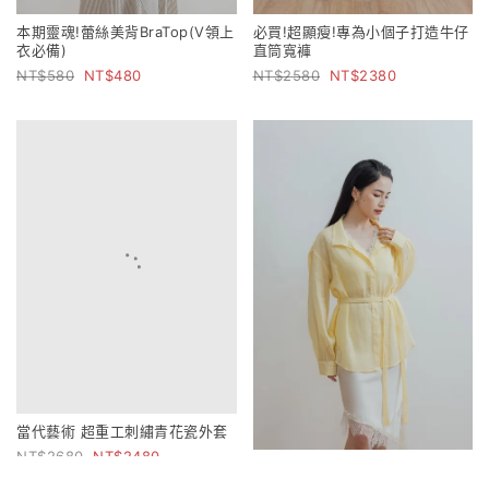
本期靈魂!蕾絲美背BraTop(V領上
必買!超顯瘦!專為小個子打造牛仔
衣必備)
直筒寬褲
580
480
2580
2380
當代藝術 超重工刺繡青花瓷外套
2680
2480
比例解構 雙造型立領萊賽爾苧麻
襯衫(附綁帶)