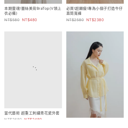
本期靈魂!蕾絲美背BraTop(V領上
必買!超顯瘦!專為小個子打造牛仔
衣必備)
直筒寬褲
580
480
2580
2380
當代藝術 超重工刺繡青花瓷外套
2680
2480
比例解構 雙造型立領萊賽爾苧麻
襯衫(附綁帶)