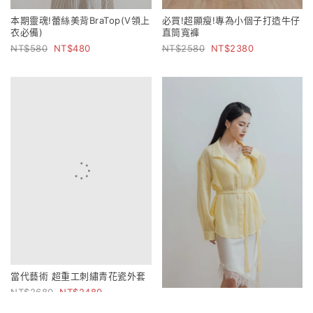
本期靈魂!蕾絲美背BraTop(V領上
必買!超顯瘦!專為小個子打造牛仔
衣必備)
直筒寬褲
580
480
2580
2380
當代藝術 超重工刺繡青花瓷外套
2680
2480
比例解構 雙造型立領萊賽爾苧麻
襯衫(附綁帶)