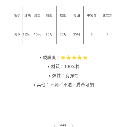
名字
身高
體重
胸圍
腰圍
臀圍
平常穿
此款穿
阿0
152cm
45kg
30吋
25吋
35吋
S
F
▪️ 親膚度：⭐⭐⭐⭐⭐
▪️ 材質：100%棉
▪️ 彈性：有彈性
▪️ 其他：不刺／不透／肩帶可調