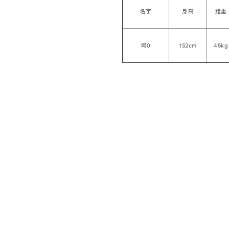
名字
身高
體重
阿0
152cm
45kg