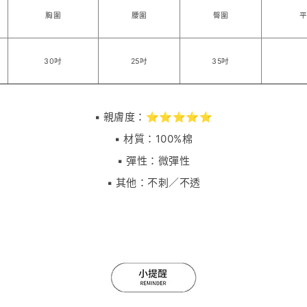
胸圍
腰圍
臀圍
30吋
25吋
35吋
▪️ 親膚度：⭐⭐⭐⭐⭐
▪️ 材質：100%棉
▪️ 彈性：微彈性
▪️ 其他：不刺／不透