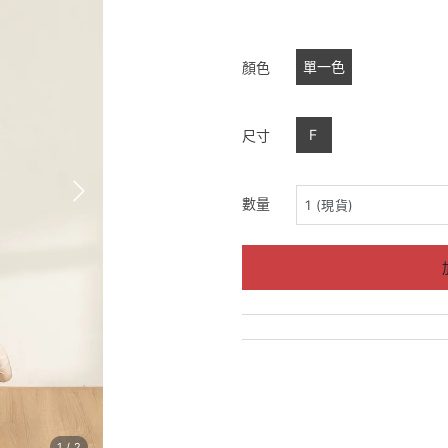
單一色
顏色
F
尺寸
數量
1
/
2