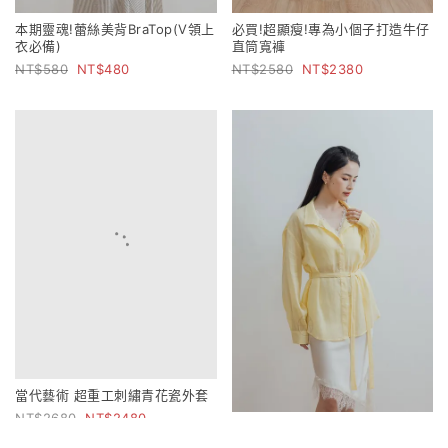
本期靈魂!蕾絲美背BraTop(V領上
必買!超顯瘦!專為小個子打造牛仔
衣必備)
直筒寬褲
580
480
2580
2380
當代藝術 超重工刺繡青花瓷外套
2680
2480
比例解構 雙造型立領萊賽爾苧麻
襯衫(附綁帶)