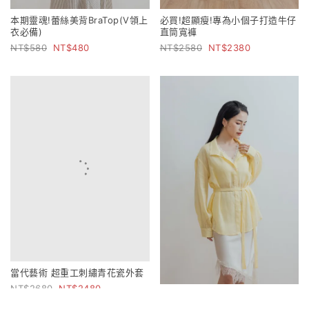
本期靈魂!蕾絲美背BraTop(V領上
必買!超顯瘦!專為小個子打造牛仔
衣必備)
直筒寬褲
580
480
2580
2380
當代藝術 超重工刺繡青花瓷外套
2680
2480
比例解構 雙造型立領萊賽爾苧麻
襯衫(附綁帶)