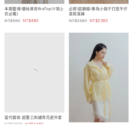
本期靈魂!蕾絲美背BraTop(V領上
必買!超顯瘦!專為小個子打造牛仔
衣必備)
直筒寬褲
580
480
2580
2380
當代藝術 超重工刺繡青花瓷外套
2680
2480
比例解構 雙造型立領萊賽爾苧麻
襯衫(附綁帶)