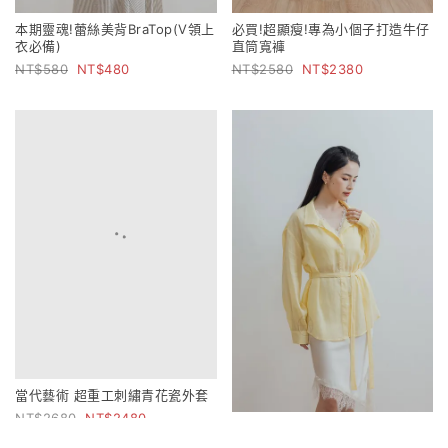
本期靈魂!蕾絲美背BraTop(V領上
必買!超顯瘦!專為小個子打造牛仔
衣必備)
直筒寬褲
580
480
2580
2380
當代藝術 超重工刺繡青花瓷外套
2680
2480
比例解構 雙造型立領萊賽爾苧麻
襯衫(附綁帶)