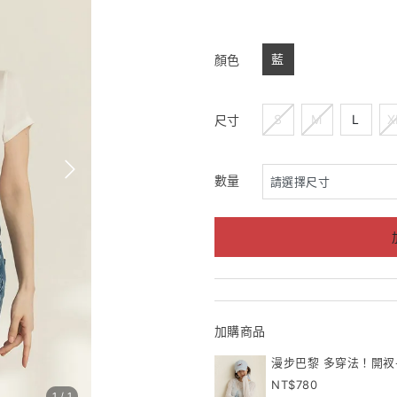
藍
顏色
S
M
L
X
尺寸
數量
加購商品
漫步巴黎 多穿法！開衩
780
1
/
1