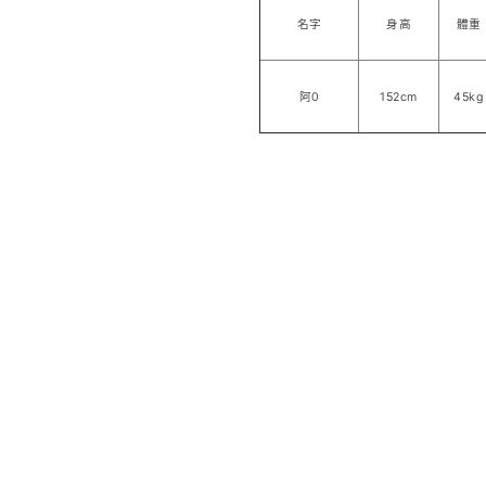
名字
身高
體重
阿0
152cm
45kg