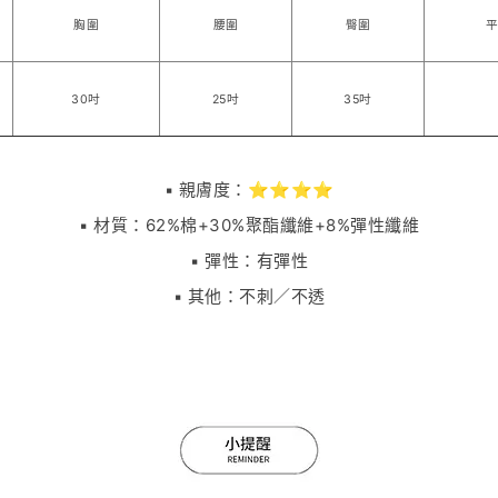
胸圍
腰圍
臀圍
30吋
25吋
35吋
▪️ 親膚度：⭐⭐⭐⭐
▪️ 材質：62%棉+30%聚酯纖維+8%彈性纖維
▪️ 彈性：有彈性
▪️ 其他：不刺／不透