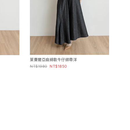
萊賽爾亞麻綿軟牛仔綁帶洋
1980
1850