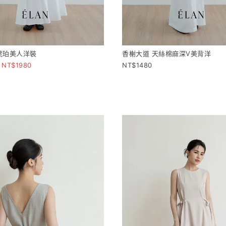
琥珀美人洋裝
香榭大道 天絲棉麻深V美背洋
1980
1480