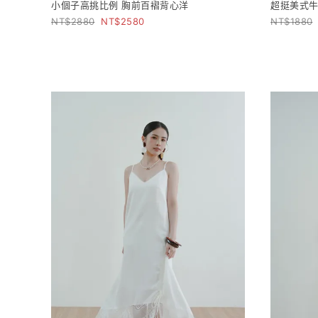
小個子高挑比例 胸前百褶背心洋
超挺美式
2880
2580
1880