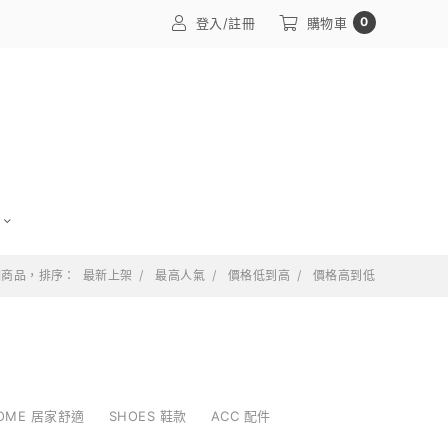
0
登入/註冊
購物車
 個商品，排序：
最新上架
最高人氣
價格低到高
價格高到低
OME 居家舒適
SHOES 鞋款
ACC 配件