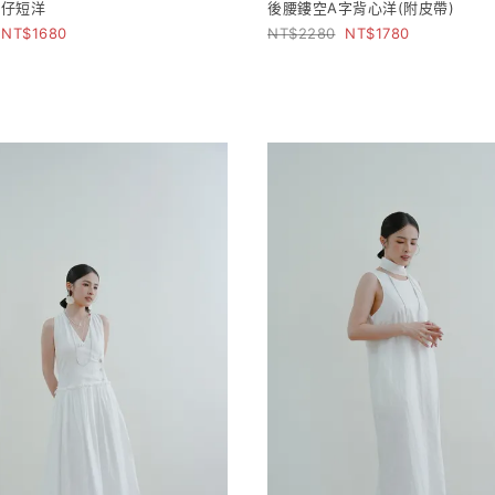
牛仔短洋
後腰鏤空A字背心洋(附皮帶)
1680
2280
1780