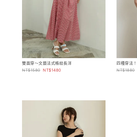
雙面穿～文藝法式格紋長洋
四種穿法！
1580
1480
1880