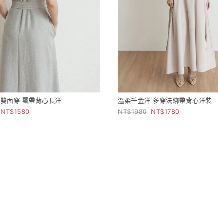
雙面穿 飄帶背心長洋
溫柔千金洋 多穿法綁帶背心洋裝
1580
1980
1780