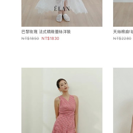
巴黎玫瑰 法式精緻蕾絲洋裝
天絲棉麻!
1850
1830
2280