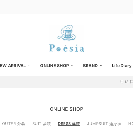
EW ARRIVAL
ONLINE SHOP
BRAND
Life Diary
共 13
ONLINE SHOP
OUTER 外套
SUIT 套裝
DRESS 洋裝
JUMPSUIT 連身褲
H